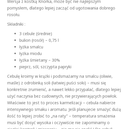
Wersja z kostką Knorka, może być nie najlepszym
pomysłem, dlatego lepiej zacząć od ugotowania dobrego
rosołu.
Składniki :
3 cebule (średnie)
bulion (rosół) – 0,75 l
łyżka smalcu
łyżka miodu
łyżka śmietany – 30%
pieprz, sól, szczypta papryki
Cebulę kroimy w krążki i podsmażamy na smalcu (oliwie,
maśle) z odrobinką soli (łatwiej puści soki) – musi się
konkretnie zrumienić, a nawet lekko przypalać, dlatego lepiej
użyć naczynia bez cudownych, nie przywierających powłok.
Właściwie to jest to proces karmelizacji – cebula nabierze
intensywnego smaku i aromatu. Jeśli planujecie smażyć dużą
ilość to lepiej zrobić to „na raty” – temperatura smażenia
musi być dosyć wysoka i oczywiście nie zapominamy o