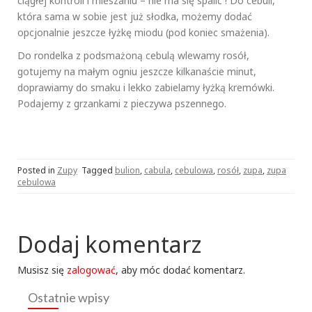
ciągłej kontroli i mieszaniu – nie ma się spalić ! Do cebuli,
która sama w sobie jest już słodka, możemy dodać
opcjonalnie jeszcze łyżkę miodu (pod koniec smażenia).
Do rondelka z podsmażoną cebulą wlewamy rosół,
gotujemy na małym ogniu jeszcze kilkanaście minut,
doprawiamy do smaku i lekko zabielamy łyżką kremówki.
Podajemy z grzankami z pieczywa pszennego.
Posted in
Zupy
Tagged
bulion
,
cabula
,
cebulowa
,
rosół
,
zupa
,
zupa
cebulowa
Dodaj komentarz
Musisz się
zalogować
, aby móc dodać komentarz.
Ostatnie wpisy