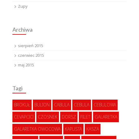
Zupy
Archiwa
sierpień 2015
czerwiec 2015
maj 2015
Tagi
BROKUŁ
BULION
CABULA
CEBULA
CEBULOWA
CEVAPCICI
CZOSNEK
DORSZ
FILET
GALARETKA
GALARETKA OWOCOWA
KAPUSTA
KASZA