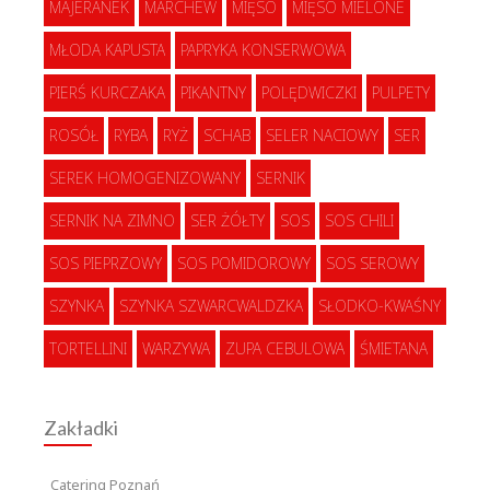
MAJERANEK
MARCHEW
MIĘSO
MIĘSO MIELONE
MŁODA KAPUSTA
PAPRYKA KONSERWOWA
PIERŚ KURCZAKA
PIKANTNY
POLĘDWICZKI
PULPETY
ROSÓŁ
RYBA
RYŻ
SCHAB
SELER NACIOWY
SER
SEREK HOMOGENIZOWANY
SERNIK
SERNIK NA ZIMNO
SER ŻÓŁTY
SOS
SOS CHILI
SOS PIEPRZOWY
SOS POMIDOROWY
SOS SEROWY
SZYNKA
SZYNKA SZWARCWALDZKA
SŁODKO-KWAŚNY
TORTELLINI
WARZYWA
ZUPA CEBULOWA
ŚMIETANA
Zakładki
Catering Poznań