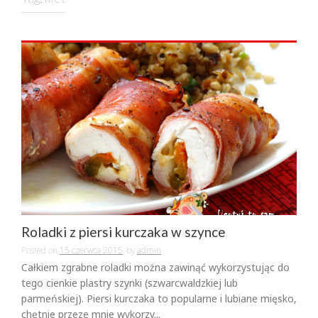
Roladki z piersi kurczaka w szynce
Posted on
15 czerwca 2015
by
admin
Całkiem zgrabne roladki można zawinąć wykorzystując do
tego cienkie plastry szynki (szwarcwaldzkiej lub
parmeńskiej). Piersi kurczaka to popularne i lubiane mięsko,
chętnie przeze mnie wykorzy...