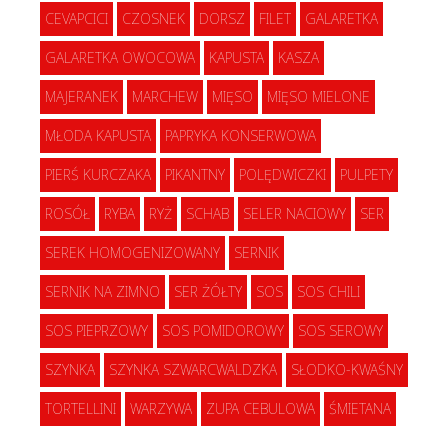
CEVAPCICI
CZOSNEK
DORSZ
FILET
GALARETKA
GALARETKA OWOCOWA
KAPUSTA
KASZA
MAJERANEK
MARCHEW
MIĘSO
MIĘSO MIELONE
MŁODA KAPUSTA
PAPRYKA KONSERWOWA
PIERŚ KURCZAKA
PIKANTNY
POLĘDWICZKI
PULPETY
ROSÓŁ
RYBA
RYŻ
SCHAB
SELER NACIOWY
SER
SEREK HOMOGENIZOWANY
SERNIK
SERNIK NA ZIMNO
SER ŻÓŁTY
SOS
SOS CHILI
SOS PIEPRZOWY
SOS POMIDOROWY
SOS SEROWY
SZYNKA
SZYNKA SZWARCWALDZKA
SŁODKO-KWAŚNY
TORTELLINI
WARZYWA
ZUPA CEBULOWA
ŚMIETANA