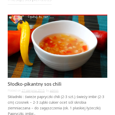
Słodko-pikantny sos chili
Posted on
27 sierpnia 2015
by
admin
Składniki : świeże papryczki chili (2-3 szt.) świeży imbir (2-3
cm) czosnek – 2-3 ząbki cukier ocet sól skrobia
ziemniaczana – do zagęszczenia (ok. 1 płaskiej łyżeczki)
Papryczki, imbir...