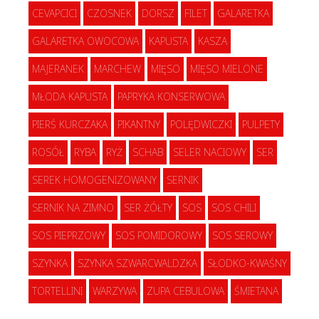
CEVAPCICI
CZOSNEK
DORSZ
FILET
GALARETKA
GALARETKA OWOCOWA
KAPUSTA
KASZA
MAJERANEK
MARCHEW
MIĘSO
MIĘSO MIELONE
MŁODA KAPUSTA
PAPRYKA KONSERWOWA
PIERŚ KURCZAKA
PIKANTNY
POLĘDWICZKI
PULPETY
ROSÓŁ
RYBA
RYŻ
SCHAB
SELER NACIOWY
SER
SEREK HOMOGENIZOWANY
SERNIK
SERNIK NA ZIMNO
SER ŻÓŁTY
SOS
SOS CHILI
SOS PIEPRZOWY
SOS POMIDOROWY
SOS SEROWY
SZYNKA
SZYNKA SZWARCWALDZKA
SŁODKO-KWAŚNY
TORTELLINI
WARZYWA
ZUPA CEBULOWA
ŚMIETANA