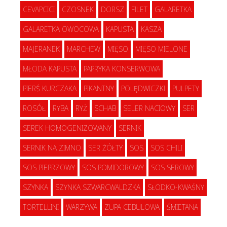
CEVAPCICI
CZOSNEK
DORSZ
FILET
GALARETKA
GALARETKA OWOCOWA
KAPUSTA
KASZA
MAJERANEK
MARCHEW
MIĘSO
MIĘSO MIELONE
MŁODA KAPUSTA
PAPRYKA KONSERWOWA
PIERŚ KURCZAKA
PIKANTNY
POLĘDWICZKI
PULPETY
ROSÓŁ
RYBA
RYŻ
SCHAB
SELER NACIOWY
SER
SEREK HOMOGENIZOWANY
SERNIK
SERNIK NA ZIMNO
SER ŻÓŁTY
SOS
SOS CHILI
SOS PIEPRZOWY
SOS POMIDOROWY
SOS SEROWY
SZYNKA
SZYNKA SZWARCWALDZKA
SŁODKO-KWAŚNY
TORTELLINI
WARZYWA
ZUPA CEBULOWA
ŚMIETANA