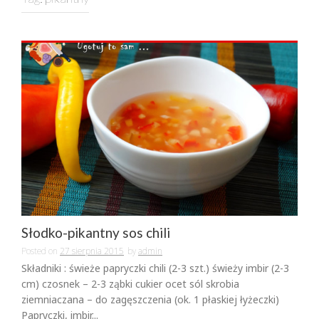
Słodko-pikantny sos chili
Posted on
27 sierpnia 2015
by
admin
Składniki : świeże papryczki chili (2-3 szt.) świeży imbir (2-3
cm) czosnek – 2-3 ząbki cukier ocet sól skrobia
ziemniaczana – do zagęszczenia (ok. 1 płaskiej łyżeczki)
Papryczki, imbir...