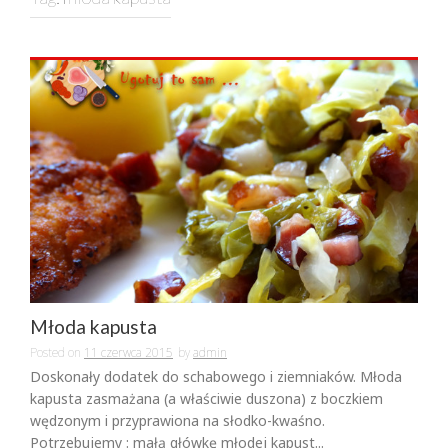
Młoda kapusta
Posted on
11 czerwca 2015
by
admin
Doskonały dodatek do schabowego i ziemniaków. Młoda
kapusta zasmażana (a właściwie duszona) z boczkiem
wędzonym i przyprawiona na słodko-kwaśno.
Potrzebujemy : małą główkę młodej kapust...