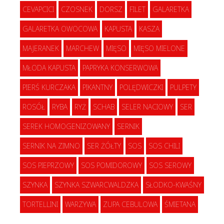
CEVAPCICI
CZOSNEK
DORSZ
FILET
GALARETKA
GALARETKA OWOCOWA
KAPUSTA
KASZA
MAJERANEK
MARCHEW
MIĘSO
MIĘSO MIELONE
MŁODA KAPUSTA
PAPRYKA KONSERWOWA
PIERŚ KURCZAKA
PIKANTNY
POLĘDWICZKI
PULPETY
ROSÓŁ
RYBA
RYŻ
SCHAB
SELER NACIOWY
SER
SEREK HOMOGENIZOWANY
SERNIK
SERNIK NA ZIMNO
SER ŻÓŁTY
SOS
SOS CHILI
SOS PIEPRZOWY
SOS POMIDOROWY
SOS SEROWY
SZYNKA
SZYNKA SZWARCWALDZKA
SŁODKO-KWAŚNY
TORTELLINI
WARZYWA
ZUPA CEBULOWA
ŚMIETANA