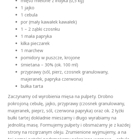
mięso mielone z indyka (0,5 kg)
1 jajko
1 cebula
por (mały kawałek kawałek)
1 – 2 ząbki czosnku
1 mała papryka
kilka pieczarek
1 marchew
pomidory w puszcze, krojone
śmietana – 30% (ok. 100 ml)
przyprawy (sól, pierz, czosnek granulowany,
majeranek, papryka czerwona)
bułka tarta
Zaczynamy od wyrobienia mięsa na pulpety. Drobno
pokrojoną cebulę, jajko, przyprawy (czosnek granulowany,
majeranek, pieprz, sól, czerwona papryka) oraz ok. 2 łyżki
bułki tartej dokładnie mieszamy i długo wyrabiamy na
jednolitą masę. Formujemy pulpety i obsmażamy je z każdej
strony na rozgrzanym oleju. Zrumienione wyjmujemy, a na