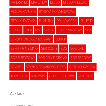
MAJERANEK
MARCHEW
MIĘSO
MIĘSO MIELONE
MŁODA KAPUSTA
PAPRYKA KONSERWOWA
PIERŚ KURCZAKA
PIKANTNY
POLĘDWICZKI
PULPETY
ROSÓŁ
RYBA
RYŻ
SCHAB
SELER NACIOWY
SER
SEREK HOMOGENIZOWANY
SERNIK
SERNIK NA ZIMNO
SER ŻÓŁTY
SOS
SOS CHILI
SOS PIEPRZOWY
SOS POMIDOROWY
SOS SEROWY
SZYNKA
SZYNKA SZWARCWALDZKA
SŁODKO-KWAŚNY
TORTELLINI
WARZYWA
ZUPA CEBULOWA
ŚMIETANA
Zakładki
Catering Poznań