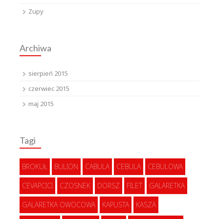
Zupy
Archiwa
sierpień 2015
czerwiec 2015
maj 2015
Tagi
BROKUŁ
BULION
CABULA
CEBULA
CEBULOWA
CEVAPCICI
CZOSNEK
DORSZ
FILET
GALARETKA
GALARETKA OWOCOWA
KAPUSTA
KASZA