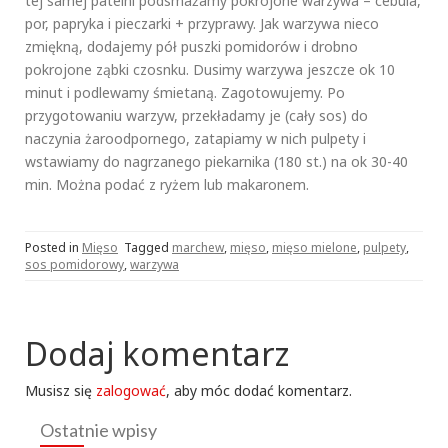
tej samej patelni podsmażamy pokrojone warzywa – cebula,
por, papryka i pieczarki + przyprawy. Jak warzywa nieco
zmiękną, dodajemy pół puszki pomidorów i drobno
pokrojone ząbki czosnku. Dusimy warzywa jeszcze ok 10
minut i podlewamy śmietaną. Zagotowujemy. Po
przygotowaniu warzyw, przekładamy je (cały sos) do
naczynia żaroodpornego, zatapiamy w nich pulpety i
wstawiamy do nagrzanego piekarnika (180 st.) na ok 30-40
min. Można podać z ryżem lub makaronem.
Posted in
Mięso
Tagged
marchew
,
mięso
,
mięso mielone
,
pulpety
,
sos pomidorowy
,
warzywa
Dodaj komentarz
Musisz się
zalogować
, aby móc dodać komentarz.
Ostatnie wpisy